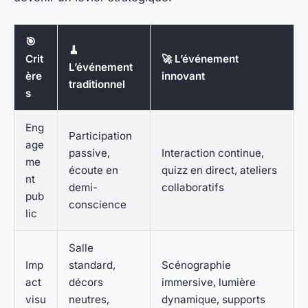
🎯
🧹
Crit
🚀 L’événement
L’événement
ère
innovant
traditionnel
s
Eng
Participation
age
passive,
Interaction continue,
me
écoute en
quizz en direct, ateliers
nt
demi-
collaboratifs
pub
conscience
lic
Salle
Imp
standard,
Scénographie
act
décors
immersive, lumière
visu
neutres,
dynamique, supports