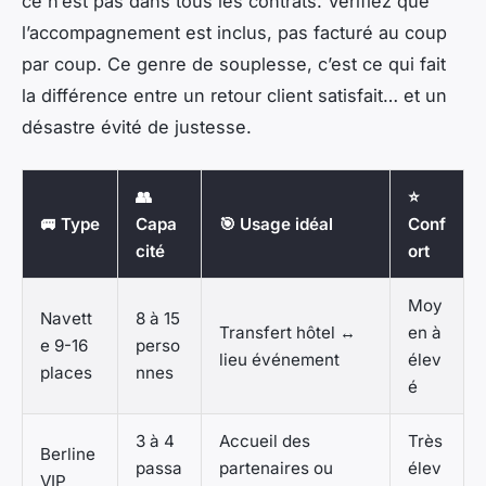
ce n’est pas dans tous les contrats. Vérifiez que
l’accompagnement est inclus, pas facturé au coup
par coup. Ce genre de souplesse, c’est ce qui fait
la différence entre un retour client satisfait… et un
désastre évité de justesse.
👥
⭐
🚐 Type
Capa
🎯 Usage idéal
Conf
cité
ort
Moy
Navett
8 à 15
Transfert hôtel ↔
en à
e 9-16
perso
lieu événement
élev
places
nnes
é
3 à 4
Accueil des
Très
Berline
passa
partenaires ou
élev
VIP