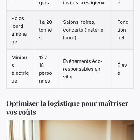
gers
invités prestigieux
é
Poids
1 à 20
Salons, foires,
Fonc
lourd
tonne
concerts (matériel
tion
aména
s
lourd)
nel
gé
Minibu
12 à
Événements éco-
s
18
Élev
responsables en
électriq
perso
é
ville
ue
nnes
Optimiser la logistique pour maîtriser
vos coûts