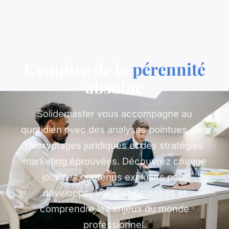
L'empire de la
pérennité
absolue
Solidemaster vous accompagne au
quotidien avec des analyses pointues, des
décryptages juridiques et des stratégies
marketing éprouvées. Découvrez chaque
jour des contenus exclusifs pour
développer vos compétences et
comprendre les enjeux du monde
professionnel.