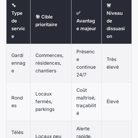
🔧
🚨
Type
✅
Niveau
🎯 Cible
de
Avantag
de
prioritaire
servic
e majeur
dissuasi
e
on
Présenc
Gardi
Commerces,
e
Très
ennag
résidences,
continue
élevé
e
chantiers
24/7
Coût
Locaux
Rond
maîtrisé,
fermés,
Élevé
es
traçabilit
parkings
é
Alerte
Télés
Locaux peu
rapide,