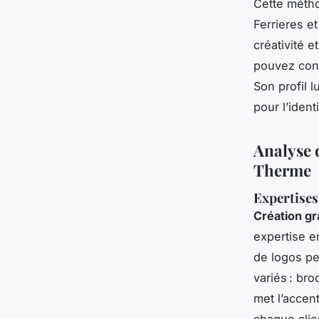
Cette métho
Ferrieres e
créativité 
pouvez cons
Son profil 
pour l’ident
Analyse 
Therme
Expertises 
Création g
expertise en
de logos pe
variés : bro
met l’accen
chaque clie