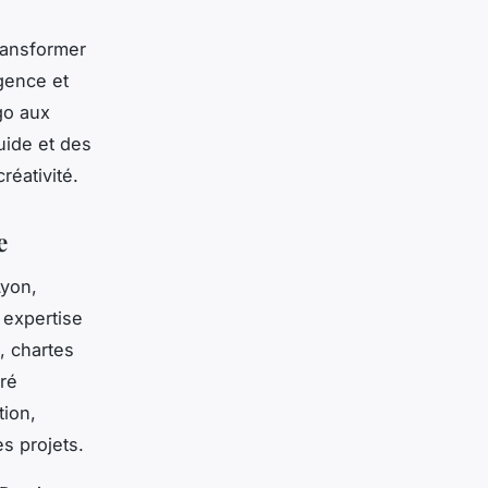
transformer
gence et
ogo aux
uide et des
réativité.
e
Lyon,
 expertise
, chartes
uré
tion,
es projets.