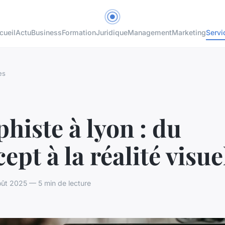
cueil
Actu
Business
Formation
Juridique
Management
Marketing
Servi
es
histe à lyon : du
ept à la réalité visuel
ût 2025 — 5 min de lecture