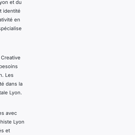
Lyon et du
 identité
tivité en
pécialise
 Creative
 besoins
on. Les
té dans la
tale Lyon.
les avec
phiste Lyon
és et