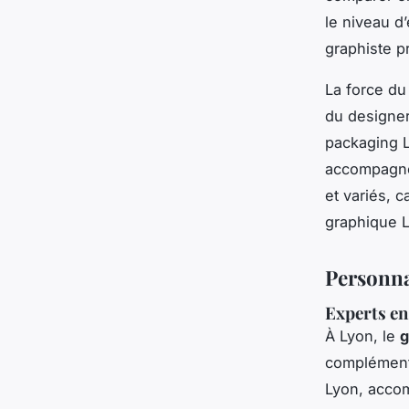
le niveau d
graphiste pr
La force du
du designer
packaging L
accompagnem
et variés, 
graphique L
Personnal
Experts en 
À Lyon, le
g
complément
Lyon, accom