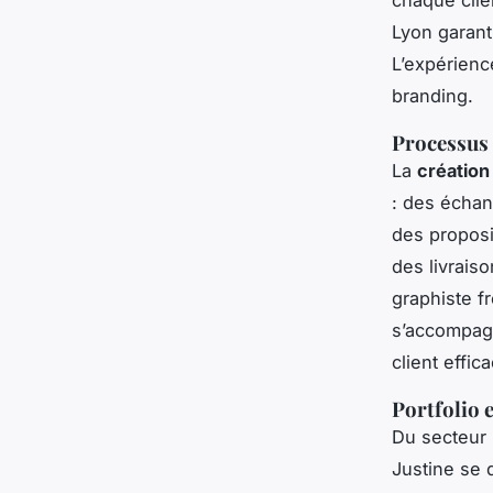
Lyon garant
L’expérienc
branding.
Processus d
La
création
: des échan
des proposi
des livrais
graphiste f
s’accompag
client effic
Portfolio e
Du secteur 
Justine se d