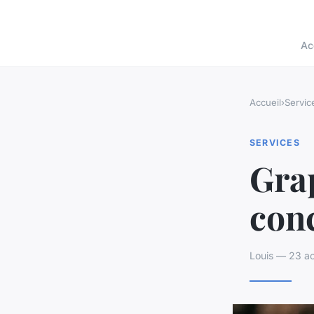
Ac
Accueil
›
Servic
SERVICES
Grap
conc
Louis — 23 ao