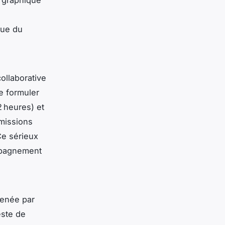
que du
ollaborative
de formuler
 heures) et
 missions
Ce sérieux
mpagnement
née par
este de