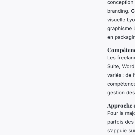
conception d
branding.
C
visuelle Ly
graphisme L
en packagin
Compétence
Les freelan
Suite, Word
variés : de 
compétences
gestion des
Approche e
Pour la majo
parfois des 
s’appuie sur