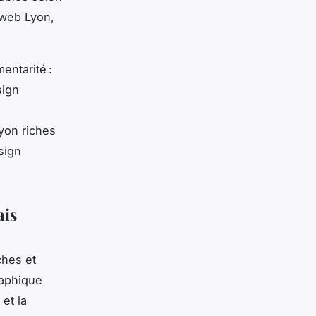
 web Lyon,
entarité :
sign
yon riches
sign
ais
ches et
raphique
et la