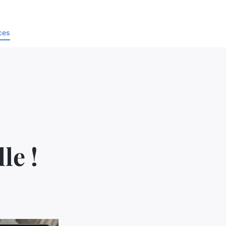
ces
le !