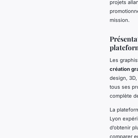
projets all
promotionnel
mission.
Présentat
platefor
Les graphis
création gr
design, 3D,
tous ses pr
complète de
La platefor
Lyon expéri
d’obtenir p
comparer en