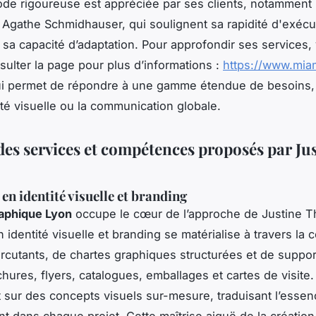
de rigoureuse est appréciée par ses clients, notamment
t Agathe Schmidhauser, qui soulignent sa rapidité d'exécu
et sa capacité d’adaptation. Pour approfondir ses services,
ulter la page pour plus d’informations :
https://www.miam
lui permet de répondre à une gamme étendue de besoins, 
ité visuelle ou la communication globale.
des services et compétences proposés par Ju
en identité visuelle et branding
raphique Lyon
occupe le cœur de l’approche de Justine 
 identité visuelle et branding se matérialise à travers la 
rcutants, de chartes graphiques structurées et de support
chures, flyers, catalogues, emballages et cartes de visite.
t sur des concepts visuels sur-mesure, traduisant l’esse
nt dans chaque projet. Cette maîtrise aiguë de la créatio