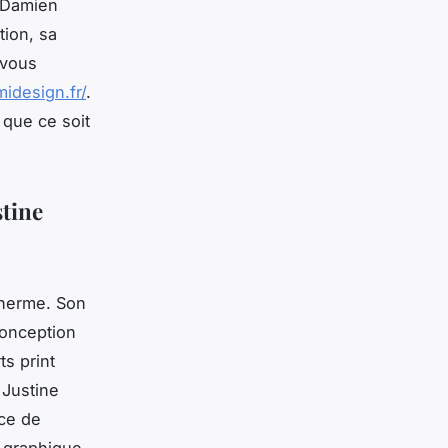
 Damien
tion, sa
 vous
idesign.fr/
.
que ce soit
stine
Therme. Son
conception
s print
 Justine
nce de
n graphique