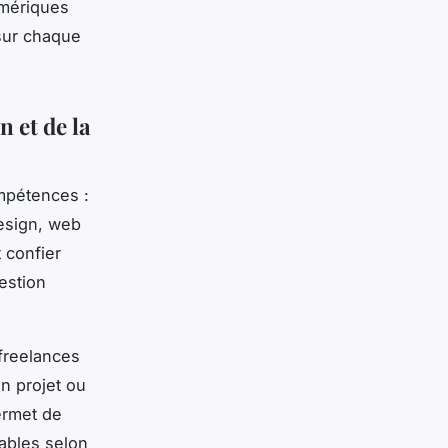
umériques
 sur chaque
n et de la
ompétences :
design, web
 confier
estion
 freelances
n projet ou
ermet de
iables selon